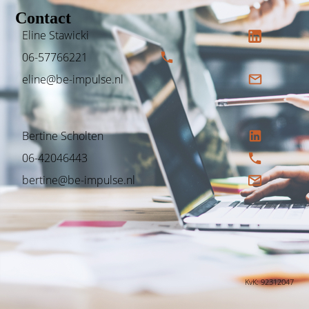
Contact
Eline Stawicki
06-57766221
eline@be-impulse.nl
Bertine Scholten
06-42046443
bertine@be-impulse.nl
KvK: 92312047